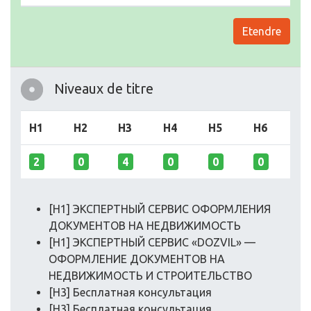
Etendre
Niveaux de titre
H1
H2
H3
H4
H5
H6
2
0
4
0
0
0
[H1] ЭКСПЕРТНЫЙ СЕРВИС ОФОРМЛЕНИЯ
ДОКУМЕНТОВ НА НЕДВИЖИМОСТЬ
[H1] ЭКСПЕРТНЫЙ СЕРВИС «DOZVIL» —
ОФОРМЛЕНИЕ ДОКУМЕНТОВ НА
НЕДВИЖИМОСТЬ И СТРОИТЕЛЬСТВО
[H3] Бесплатная консультация
[H3] Бесплатная консультация