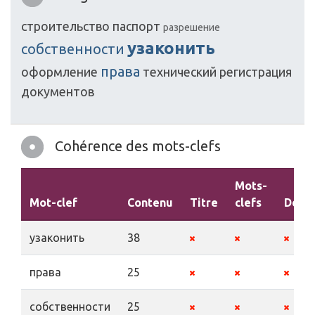
строительство
паспорт
разрешение
узаконить
собственности
права
оформление
технический
регистрация
документов
Cohérence des mots-clefs
Mots-
Mot-clef
Contenu
Titre
clefs
Descr
узаконить
38
права
25
собственности
25