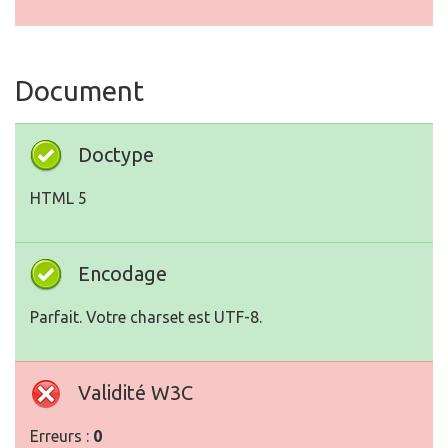
Document
Doctype
HTML 5
Encodage
Parfait. Votre charset est UTF-8.
Validité W3C
Erreurs :
0