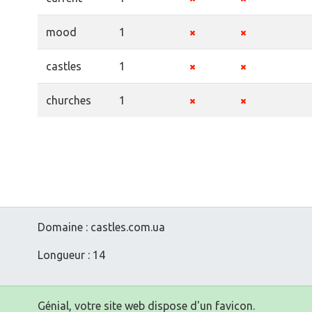
mood
1
castles
1
churches
1
Domaine : castles.com.ua
Longueur : 14
Génial, votre site web dispose d'un favicon.