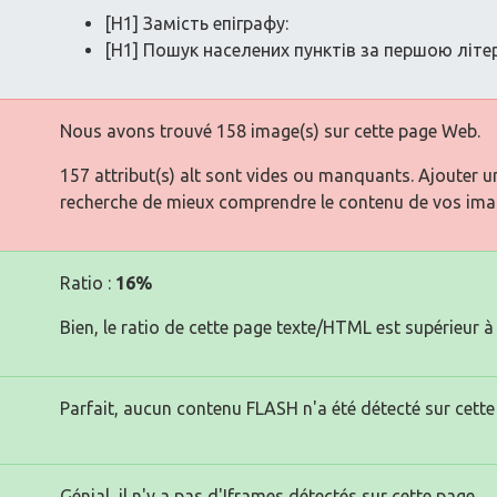
[H1] Замість епіграфу:
[H1] Пошук населених пунктів за першою літ
Nous avons trouvé 158 image(s) sur cette page Web.
157 attribut(s) alt sont vides ou manquants. Ajouter u
recherche de mieux comprendre le contenu de vos ima
Ratio :
16%
Bien, le ratio de cette page texte/HTML est supérieur à 
Parfait, aucun contenu FLASH n'a été détecté sur cette
Génial, il n'y a pas d'Iframes détectés sur cette page.