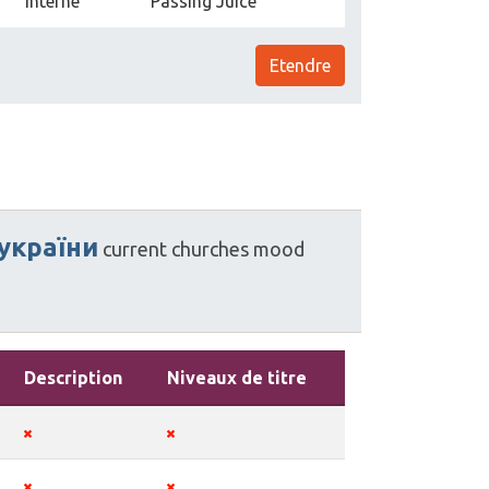
Interne
Passing Juice
Etendre
україни
current
churches
mood
Description
Niveaux de titre