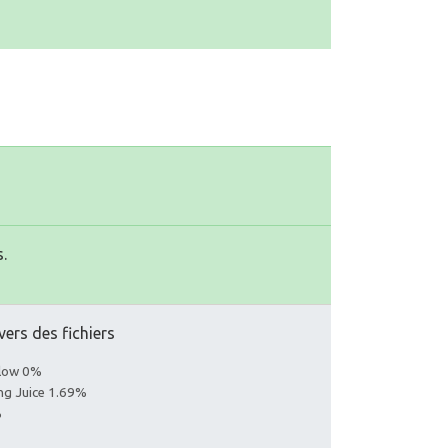
.
vers des fichiers
llow 0%
ing Juice 1.69%
%