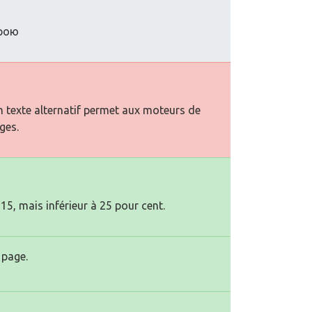
ерою
n texte alternatif permet aux moteurs de
ges.
15, mais inférieur à 25 pour cent.
 page.