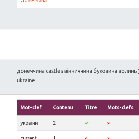
Донеччина
донеччина
castles
вінниччина
буковина
волинь
ukraine
Mot-clef
Contenu
Titre
Mots-clefs
україни
2
current
1