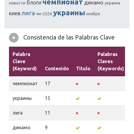
чемпионат
блоги
динамо
новости
украина
украины
лига
киев
чм-2026
ноября
Consistencia de las Palabras Clave
Palabra
Palabras
Clave
Claves
(Keyword)
Contenido
Título
(Keywords)
D
чемпионат
17
украины
15
лига
11
динамо
9