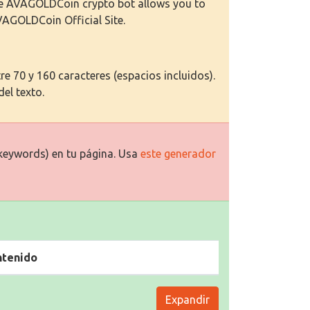
he AVAGOLDCoin crypto bot allows you to
VAGOLDCoin Official Site.
e 70 y 160 caracteres (espacios incluidos).
del texto.
keywords) en tu página. Usa
este generador
ntenido
Expandir