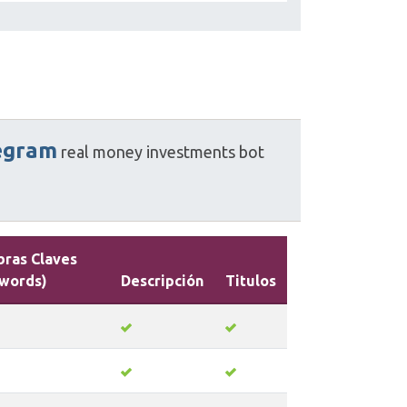
egram
real
money
investments
bot
bras Claves
words)
Descripción
Titulos