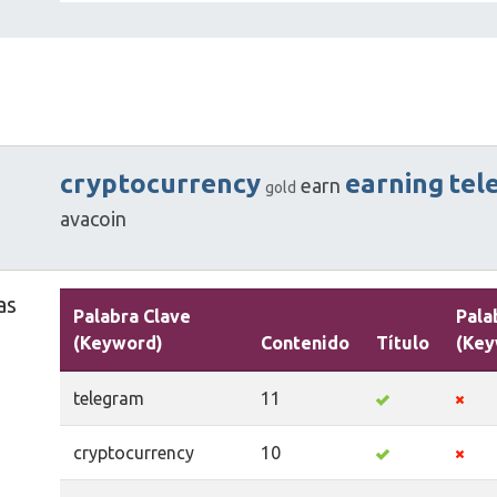
cryptocurrency
earning
tel
earn
gold
avacoin
as
Palabra Clave
Pala
(Keyword)
Contenido
Título
(Key
telegram
11
cryptocurrency
10