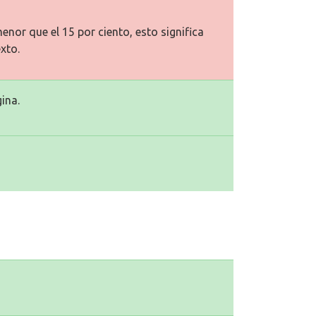
enor que el 15 por ciento, esto significa
xto.
ina.