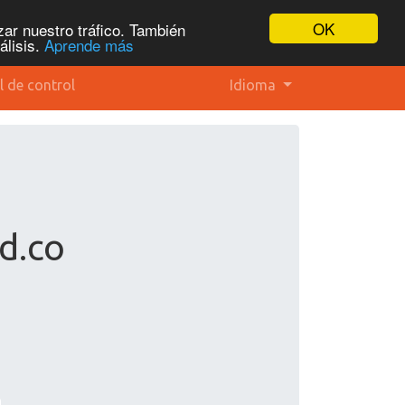
OK
ar nuestro tráfico. También
álisis.
Aprende más
l de control
Idioma
d.co