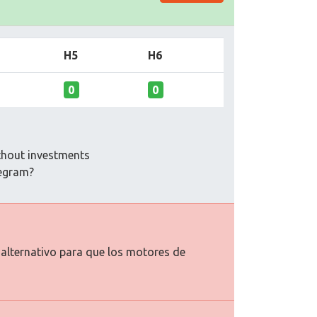
H5
H6
0
0
thout investments
legram?
o alternativo para que los motores de