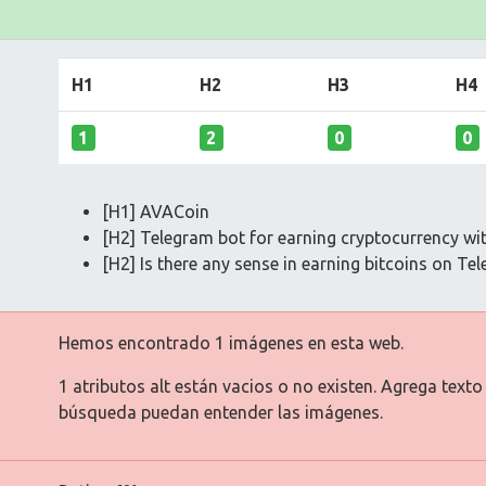
H1
H2
H3
H4
1
2
0
0
[H1] AVACoin
[H2] Telegram bot for earning cryptocurrency wi
[H2] Is there any sense in earning bitcoins on Te
Hemos encontrado 1 imágenes en esta web.
1 atributos alt están vacios o no existen. Agrega text
búsqueda puedan entender las imágenes.