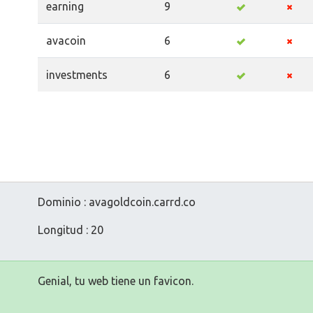
earning
9
avacoin
6
investments
6
Dominio : avagoldcoin.carrd.co
Longitud : 20
Genial, tu web tiene un favicon.