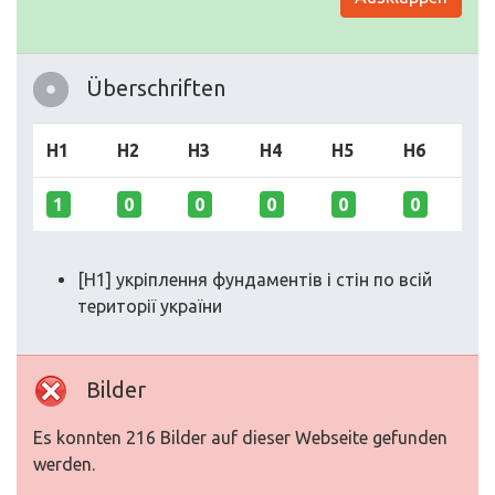
Überschriften
H1
H2
H3
H4
H5
H6
1
0
0
0
0
0
[H1] укріплення фундаментів і стін по всій
території україни
Bilder
Es konnten 216 Bilder auf dieser Webseite gefunden
werden.