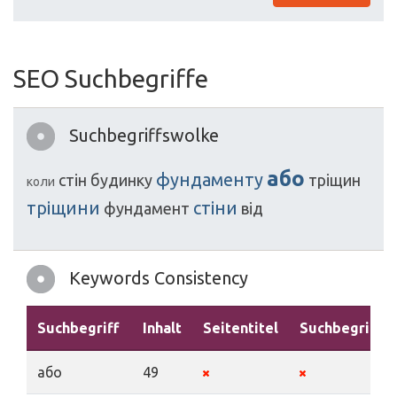
SEO Suchbegriffe
Suchbegriffswolke
або
фундаменту
стін
будинку
тріщин
коли
тріщини
стіни
фундамент
від
Keywords Consistency
Suchbegriff
Inhalt
Seitentitel
Suchbegriffe
або
49