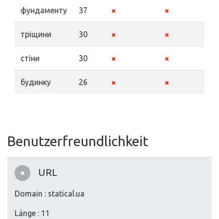
фундаменту
37
тріщини
30
стіни
30
будинку
26
Benutzerfreundlichkeit
URL
Domain : statical.ua
Länge : 11