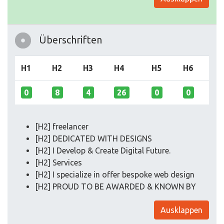
Überschriften
H1
H2
H3
H4
H5
H6
0
8
4
26
0
0
[H2] freelancer
[H2] DEDICATED WITH DESIGNS
[H2] I Develop & Create Digital Future.
[H2] Services
[H2] I specialize in offer bespoke web design
[H2] PROUD TO BE AWARDED & KNOWN BY
Ausklappen