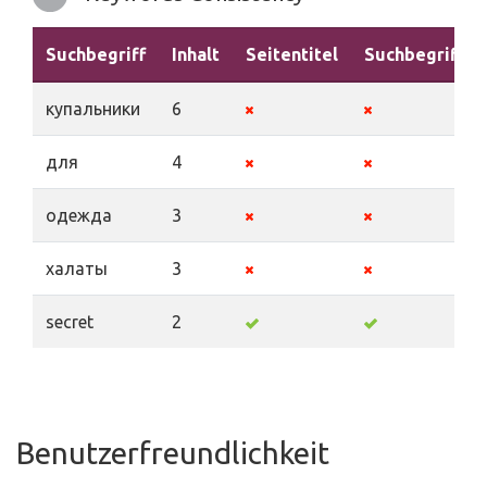
Suchbegriff
Inhalt
Seitentitel
Suchbegriffe
купальники
6
для
4
одежда
3
халаты
3
secret
2
Benutzerfreundlichkeit