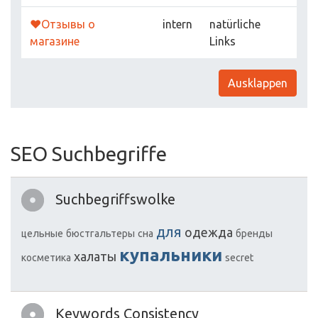
❤️Отзывы о
intern
natürliche
магазине
Links
Ausklappen
SEO Suchbegriffe
Suchbegriffswolke
для
одежда
цельные
бюстгальтеры
сна
бренды
купальники
халаты
косметика
secret
Keywords Consistency