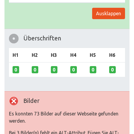
Ausklappen
Überschriften
H1
H2
H3
H4
H5
H6
0
0
0
0
0
0
Bilder
Es konnten 73 Bilder auf dieser Webseite gefunden
werden.
Bei 3 Bilder(n) fehlt ein ALT-Attribut. Fügen Sie ALT-