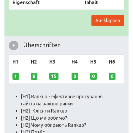
Eigenschaft
Inhalt
Ausklappen
Überschriften
H1
H2
H3
H4
H5
H6
1
8
15
0
0
0
[H1] Rankup - ефективне просування
сайтів на західні ринки
[H2] Клієнти Rankup
[H2] Що ми робимо?
[H2] Чому обирають Rankup?
[H2] Прайс