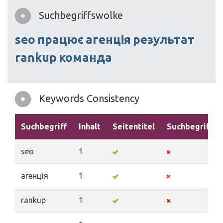
Suchbegriffswolke
seo
працює
агенція
результат
rankup
команда
Keywords Consistency
Suchbegriff
Inhalt
Seitentitel
Suchbegriffe
seo
1
агенція
1
rankup
1