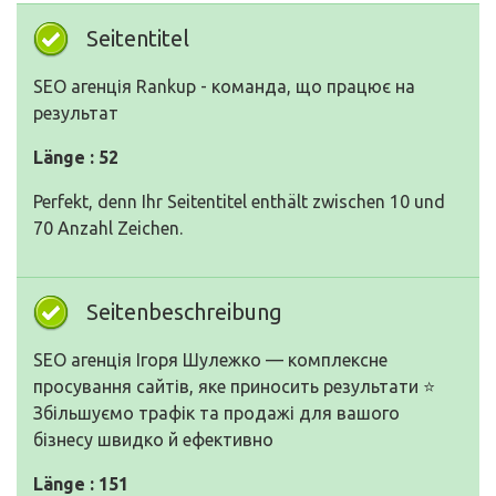
Seitentitel
SEO агенція Rankup - команда, що працює на
результат
Länge : 52
Perfekt, denn Ihr Seitentitel enthält zwischen 10 und
70 Anzahl Zeichen.
Seitenbeschreibung
SEO агенція Ігоря Шулежко — комплексне
просування сайтів, яке приносить результати ⭐
Збільшуємо трафік та продажі для вашого
бізнесу швидко й ефективно
Länge : 151