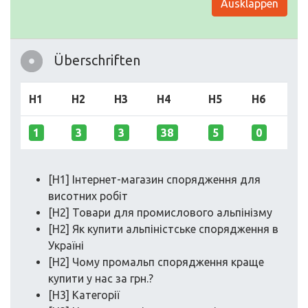
Ausklappen
Überschriften
H1
H2
H3
H4
H5
H6
1
3
3
38
5
0
[H1] Інтернет-магазин спорядження для
висотних робіт
[H2] Товари для промислового альпінізму
[H2] Як купити альпіністське спорядження в
Україні
[H2] Чому промальп спорядження краще
купити у нас за грн.?
[H3] Категорії