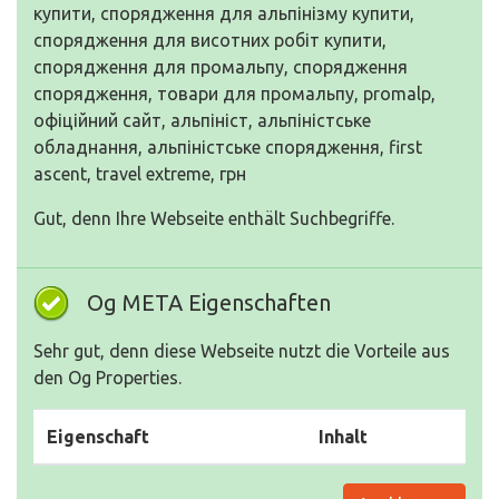
купити, спорядження для альпінізму купити,
спорядження для висотних робіт купити,
спорядження для промальпу, спорядження
спорядження, товари для промальпу, promalp,
офіційний сайт, альпініст, альпіністське
обладнання, альпіністське спорядження, first
ascent, travel extreme, грн
Gut, denn Ihre Webseite enthält Suchbegriffe.
Og META Eigenschaften
Sehr gut, denn diese Webseite nutzt die Vorteile aus
den Og Properties.
Eigenschaft
Inhalt