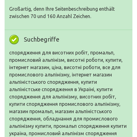
Großartig, denn Ihre Seitenbeschreibung enthält
zwischen 70 und 160 Anzahl Zeichen.
Suchbegriffe
спорядження для висотних робіт, промальп,
промисловий альпінізм, висотні роботи, купити,
інтернет магазин, ціна, висотні роботи, все для
промислового альпінізму, інтернет магазин
альпіністського спорядження, купити
альпіністське спорядження в Україні, купити
спорядження для альпінізму, висотних робіт,
купити спорядження промислового альпінізму,
магазин промальп, магазин альпіністського
спорядження, обладнання для промислового
альпінізму купити, промальп спорядження купити
україна, промисловий альпінізм спорядження