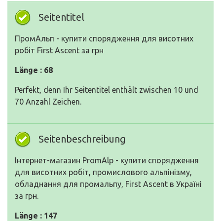
Seitentitel
ПромАльп - купити спорядження для висотних
робіт First Ascent за грн
Länge : 68
Perfekt, denn Ihr Seitentitel enthält zwischen 10 und
70 Anzahl Zeichen.
Seitenbeschreibung
Інтернет-магазин PromAlp - купити спорядження
для висотних робіт, промислового альпінізму,
обладнання для промальпу, First Ascent в Україні
за грн.
Länge : 147