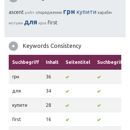
грн
купити
ascent
спорядження
карабін
робіт
для
first
мотузки
крок
Keywords Consistency
Suchbegriff
Inhalt
Seitentitel
Suchbegriffe
грн
36
для
34
купити
28
first
16