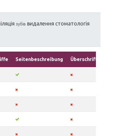
іляція
видалення
стоматологія
зубів
iffe
Seitenbeschreibung
Überschriften