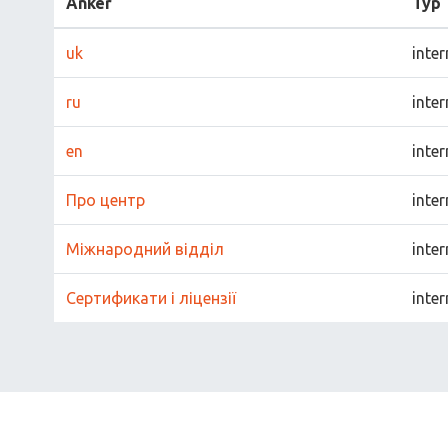
Anker
Typ
uk
inter
ru
inter
en
inter
Про центр
inter
Міжнародний відділ
inter
Сертификати і ліцензії
inter