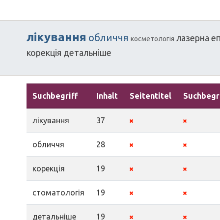
лікування
обличчя
лазерна
еп
косметологія
корекція
детальніше
Suchbegriff
Inhalt
Seitentitel
Suchbegr
лікування
37
обличчя
28
корекція
19
стоматологія
19
детальніше
19