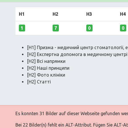
H1
H2
H3
H4
1
7
0
0
[H1] Призма - медичний центр стоматології, е
[H2] Експертна допомога в медичному центр
[H2] Всі напрямки
[H2] Наші принципи
[H2] Фото клініки
[H2] Статті
Es konnten 31 Bilder auf dieser Webseite gefunden we
Bei 22 Bilder(n) fehlt ein ALT-Attribut. Fügen Sie ALT-