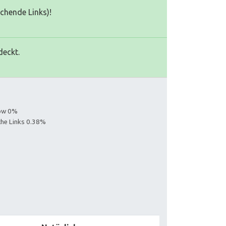
echende Links)!
deckt.
s
low 0%
iche Links 0.38%