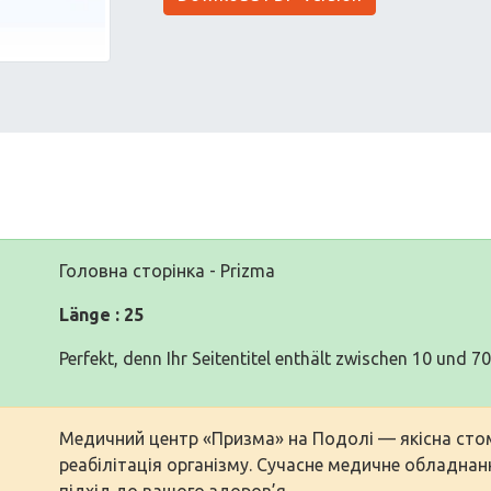
Головна сторінка - Prizma
Länge : 25
Perfekt, denn Ihr Seitentitel enthält zwischen 10 und 7
Медичний центр «Призма» на Подолі — якісна стом
реабілітація організму. Сучасне медичне обладнан
підхід до вашого здоров’я.