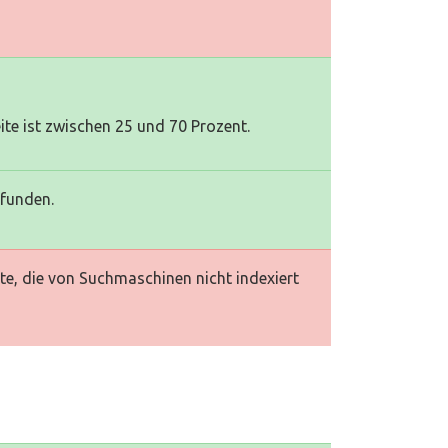
te ist zwischen 25 und 70 Prozent.
efunden.
te, die von Suchmaschinen nicht indexiert