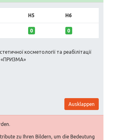
H5
H6
0
0
стетичної косметології та реабілітації
і «ПРИЗМА»
Ausklappen
rden.
Attribute zu Ihren Bildern, um die Bedeutung