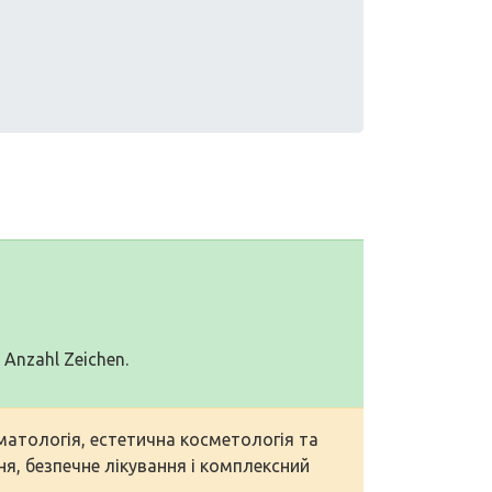
0 Anzahl Zeichen.
атологія, естетична косметологія та
ня, безпечне лікування і комплексний