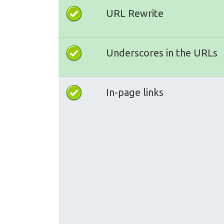
URL Rewrite
Underscores in the URLs
In-page links