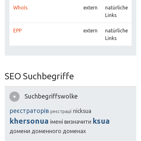
WhoIs
extern
natürliche
Links
EPP
extern
natürliche
Links
SEO Suchbegriffe
Suchbegriffswolke
реєстраторів
nicksua
реєстрації
khersonua
ksua
імені
визначити
домени
доменного
доменах