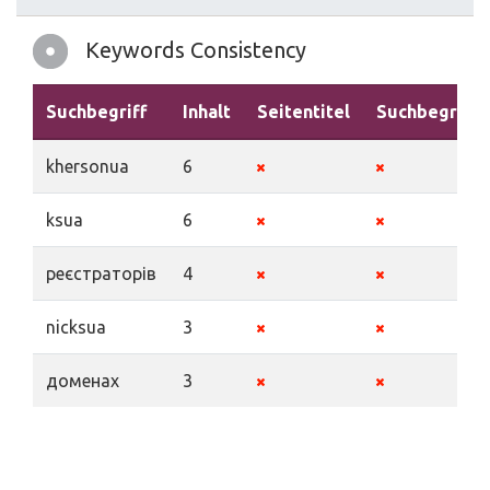
Keywords Consistency
Suchbegriff
Inhalt
Seitentitel
Suchbegriffe
khersonua
6
ksua
6
реєстраторів
4
nicksua
3
доменах
3