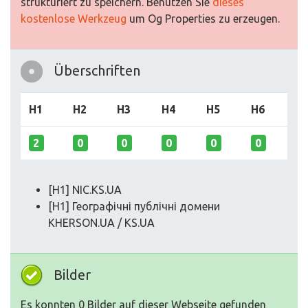
strukturiert zu speichern. Benutzen Sie
dieses
kostenlose Werkzeug
um Og Properties zu erzeugen.
Überschriften
H1
H2
H3
H4
H5
H6
2
0
0
0
0
0
[H1] NIC.KS.UA
[H1] Географічні публічні домени
KHERSON.UA / KS.UA
Bilder
Es konnten 0 Bilder auf dieser Webseite gefunden