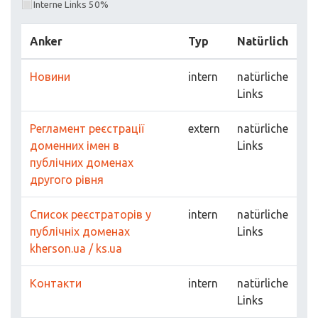
Interne Links 50%
Anker
Typ
Natürlich
Новини
intern
natürliche
Links
Регламент реєстрації
extern
natürliche
доменних імен в
Links
публічних доменах
другого рівня
Список реєстраторів у
intern
natürliche
публічніх доменах
Links
kherson.ua / ks.ua
Контакти
intern
natürliche
Links