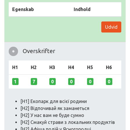
Egenskab
Indhold
Udvid
Overskrifter
H1
H2
H3
H4
H5
H6
1
7
0
0
0
0
[H1] Екопарк для всієї родини
[H2] Відпочивай як заманеться
[H2] У нас вам не буде сумно
[H2] Смакуй страви з локальних продуктів
[H2] Афіша подій у Ясногородці