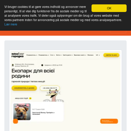
Vi bruger cookies til at gøre vores indhold og annoncer mere
OK
personligt, til at vise dig funktioner fra de sociale medier og til
at analysere vores trafik. Vi deler også oplysninger om din brug af vores website med
vores partnere inden for annoncering på sociale medier og med vores analysepartnere.
Lær mere
Værktøj til webstedsanalyse