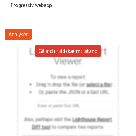
Progressiv webapp
Analysér
Gå ind i fuldskærmtilstand