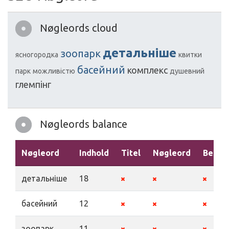
Nøgleords cloud
детальніше
зоопарк
ясногородка
квитки
басейний
комплекс
парк
можливістю
душевний
глемпінг
Nøgleords balance
Nøgleord
Indhold
Titel
Nøgleord
Beskri
детальніше
18
басейний
12
зоопарк
11