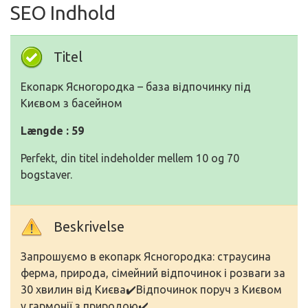
SEO Indhold
Titel
Екопарк Ясногородка – база відпочинку під
Києвом з басейном
Længde : 59
Perfekt, din titel indeholder mellem 10 og 70
bogstaver.
Beskrivelse
Запрошуємо в екопарк Ясногородка: страусина
ферма, природа, сімейний відпочинок і розваги за
30 хвилин від Києва✔️Відпочинок поруч з Києвом
у гармонії з природою✔️