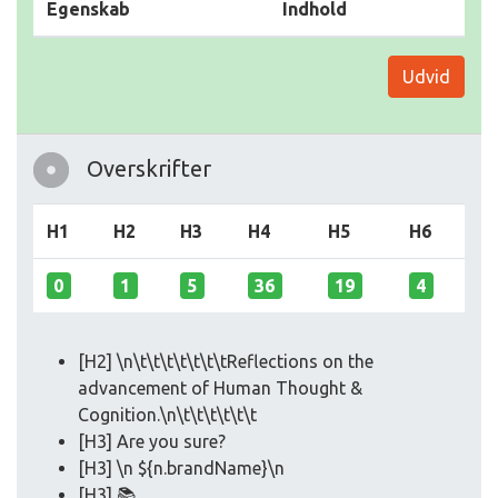
Egenskab
Indhold
Udvid
Overskrifter
H1
H2
H3
H4
H5
H6
0
1
5
36
19
4
[H2] \n\t\t\t\t\t\t\tReflections on the
advancement of Human Thought &
Cognition.\n\t\t\t\t\t\t
[H3] Are you sure?
[H3] \n ${n.brandName}\n
[H3] 📚