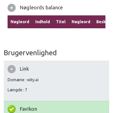
Nøgleords balance
Nøgleord
Indhold
Titel
Nøgleord
Beskriv
Brugervenlighed
Link
Domæne : wity.ai
Længde : 7
FavIkon