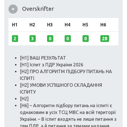
Overskrifter
H1
H2
H3
H4
H5
H6
2
3
0
0
0
28
[H1] ВАШ РЕЗУЛЬТАТ
[H1] Іспит з ПДР України 2026
[H2] ПРО АЛГОРИТМ ПІДБОРУ ПИТАНЬ НА
ІСПИТІ
[H2] УМОВИ УСПІШНОГО СКЛАДАННЯ
ІСПИТУ
[H2]
[H6] – Алгоритм підбору питань на іспиті є
однаковим в усіх ТСЦ МВС на всій території
України. – В іспит входять не лише питання з
тем ПДР, а й питання за темами надання