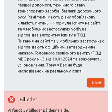
першої допомоги, технічного стану
транспортних засобів, безпеки дорожнього
руху. Різні теми мають різну обов'язкову
кількість питань. – Формула іспиту на сайті
та у мобільних застосунках vodiy.ua
відповідає алгоритму іспиту в ТСЦ.
Питання на сайті та у мобільних застосунках
відповідають офіційним, затвердженим
наказом Головного сервісного центру (ГСЦ)
МВС року № 3 від 10.01.2024 та враховують
усі оновлення. Тому у Вас не буде
несподіванок на реальному іспиті!
Udvid
Billeder
Vi fandt 39 billeder på denne side.