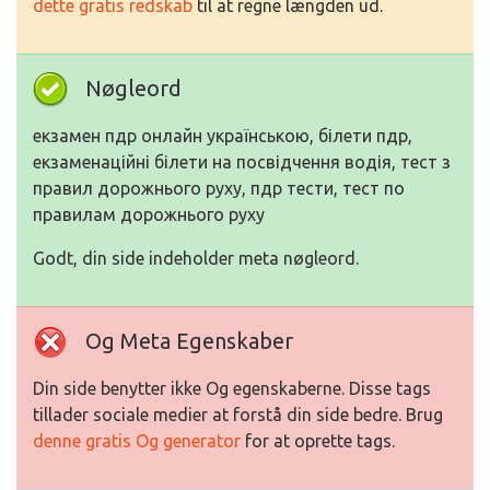
dette gratis redskab
til at regne længden ud.
Nøgleord
екзамен пдр онлайн українською, білети пдр,
екзаменаційні білети на посвідчення водія, тест з
правил дорожнього руху, пдр тести, тест по
правилам дорожнього руху
Godt, din side indeholder meta nøgleord.
Og Meta Egenskaber
Din side benytter ikke Og egenskaberne. Disse tags
tillader sociale medier at forstå din side bedre. Brug
denne gratis Og generator
for at oprette tags.