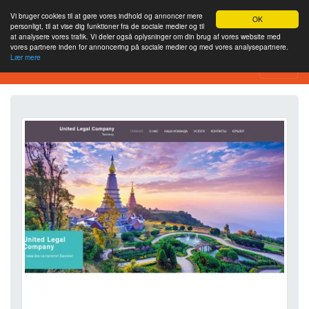
Vi bruger cookies til at gøre vores indhold og annoncer mere
OK
personligt, til at vise dig funktioner fra de sociale medier og til
at analysere vores trafik. Vi deler også oplysninger om din brug af vores website med
vores partnere inden for annoncering på sociale medier og med vores analysepartnere.
Lær mere
Værktøj til webstedsanalyse