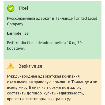
Titel
Русскоязычный адвокат в Таиланде | United Legal
Company
Længde : 55
Perfekt, din titel indeholder mellem 10 og 70
bogstaver.
Beskrivelse
Международная адвокатская компания,
оказывающая правовую помощь в Таиланде и по
всему миру. Выйти из тюрьмы под залог,
составить договор, купить недвижимость,
провести переговоры, выиграть суд.