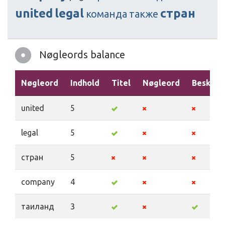
united
legal
стран
команда
также
Nøgleords balance
Nøgleord
Indhold
Titel
Nøgleord
Beskriv
united
5
legal
5
стран
5
company
4
таиланд
3