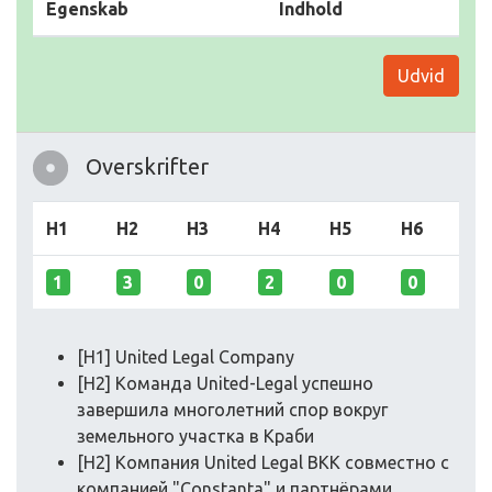
Egenskab
Indhold
Udvid
Overskrifter
H1
H2
H3
H4
H5
H6
1
3
0
2
0
0
[H1] United Legal Company
[H2] Команда United-Legal успешно
завершила многолетний спор вокруг
земельного участка в Краби
[H2] Компания United Legal BKK совместно с
компанией "Constanta" и партнёрами