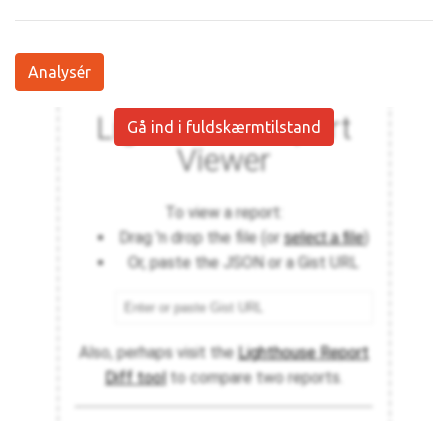
Analysér
Gå ind i fuldskærmtilstand