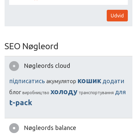
Udvid
SEO Nøgleord
Nøgleords cloud
кошик
підписатись
додати
акумулятор
холоду
для
блог
виробництво
транспортування
t-pack
Nøgleords balance