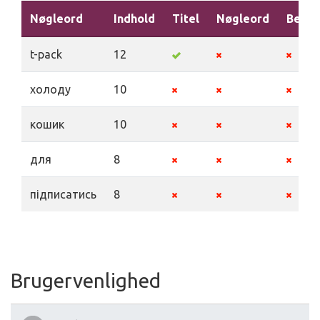
Nøgleord
Indhold
Titel
Nøgleord
Beskr
t-pack
12
холоду
10
кошик
10
для
8
підписатись
8
Brugervenlighed