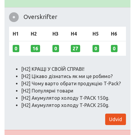
Overskrifter
H1
H2
H3
H4
H5
H6
0
16
0
27
0
0
[H2] КРАЩІ У СВОЇЙ СПРАВІ!
[H2] Цікаво дізнатись як ми це робимо?
[H2] Чому варто обрати продукцію T-Pack?
[H2] Популярні товари
[H2] Акумулятор холоду T-PACK 150g.
[H2] Акумулятор холоду T-PACK 250g.
Udvid