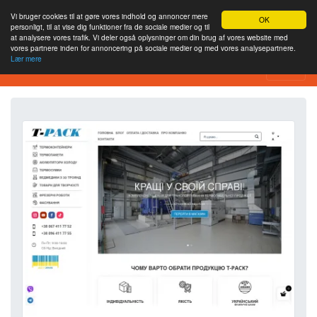
Vi bruger cookies til at gøre vores indhold og annoncer mere
OK
personligt, til at vise dig funktioner fra de sociale medier og til
at analysere vores trafik. Vi deler også oplysninger om din brug af vores website med
vores partnere inden for annoncering på sociale medier og med vores analysepartnere.
Lær mere
Værktøj til webstedsanalyse