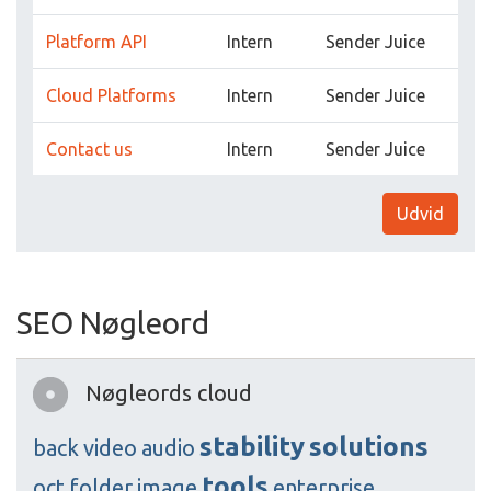
Platform API
Intern
Sender Juice
Cloud Platforms
Intern
Sender Juice
Contact us
Intern
Sender Juice
Udvid
SEO Nøgleord
Nøgleords cloud
stability
solutions
back
video
audio
tools
oct
folder
image
enterprise