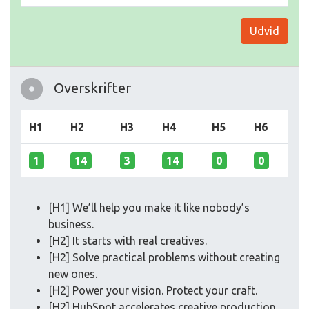
Udvid
Overskrifter
H1
H2
H3
H4
H5
H6
1
14
3
14
0
0
[H1] We’ll help you make it like nobody’s
business.
[H2] It starts with real creatives.
[H2] Solve practical problems without creating
new ones.
[H2] Power your vision. Protect your craft.
[H2] HubSpot accelerates creative production