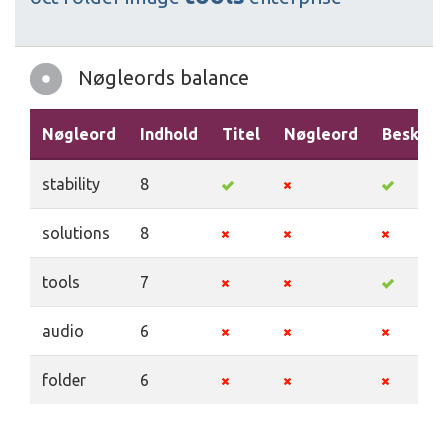
Nøgleords balance
Nøgleord
Indhold
Titel
Nøgleord
Beskriv
stability
8
solutions
8
tools
7
audio
6
folder
6