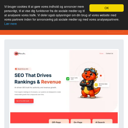
Vi bruger cookies til at gøre vores indhold og annoncer mere
OK
personligt, til at vise dig funktioner fra de sociale medier og til
at analysere vores trafik. Vi deler også oplysninger om din brug af vores website med
vores partnere inden for annoncering på sociale medier og med vores analysepartnere.
Lær mere
Værktøj til webstedsanalyse