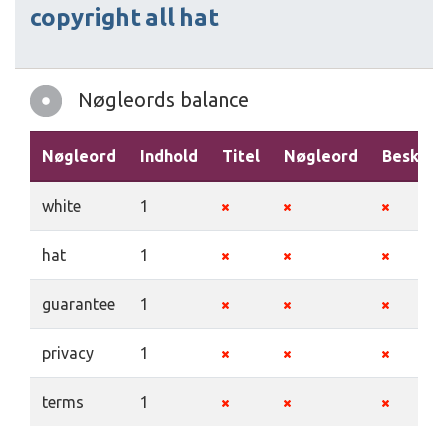
copyright
all
hat
Nøgleords balance
Nøgleord
Indhold
Titel
Nøgleord
Beskriv
white
1
hat
1
guarantee
1
privacy
1
terms
1