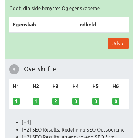
Godt, din side benytter Og egenskaberne
Egenskab
Indhold
Udvid
Overskrifter
H1
H2
H3
H4
H5
H6
1
1
2
0
0
0
[H1]
[H2] SEO Results, Redefining SEO Outsourcing
[H3] SEO Results, an end-to-end SEO firm