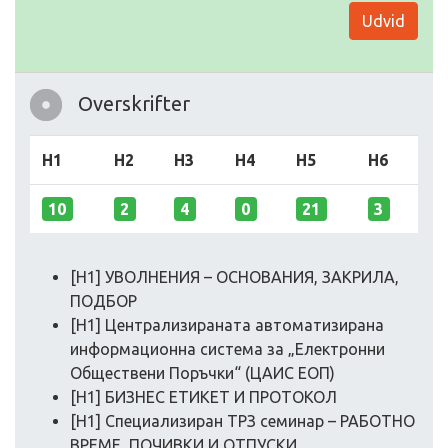
Udvid
Overskrifter
H1
H2
H3
H4
H5
H6
10
2
4
0
21
3
[H1] УВОЛНЕНИЯ – ОСНОВАНИЯ, ЗАКРИЛА,
ПОДБОР
[H1] Централизираната автоматизирана
информационна система за „Eлектронни
Обществени Поръчки“ (ЦАИС ЕОП)
[H1] БИЗНЕС ЕТИКЕТ И ПРОТОКОЛ
[H1] Специализиран ТРЗ семинар – РАБОТНО
ВРЕМЕ, ПОЧИВКИ И ОТПУСКИ