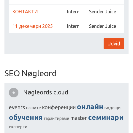
КОНТАКТИ
Intern
Sender Juice
11 декември 2025
Intern
Sender Juice
Udvid
SEO Nøgleord
Nøgleords cloud
онлайн
events
конференции
нашите
водещи
обучения
семинари
master
гарантираме
експерти