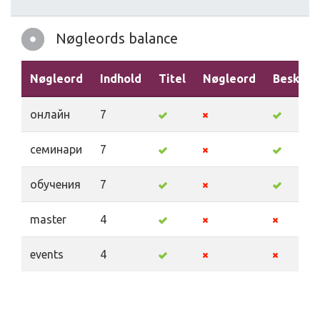
Nøgleords balance
Nøgleord
Indhold
Titel
Nøgleord
Beskriv
онлайн
7
семинари
7
обучения
7
master
4
events
4