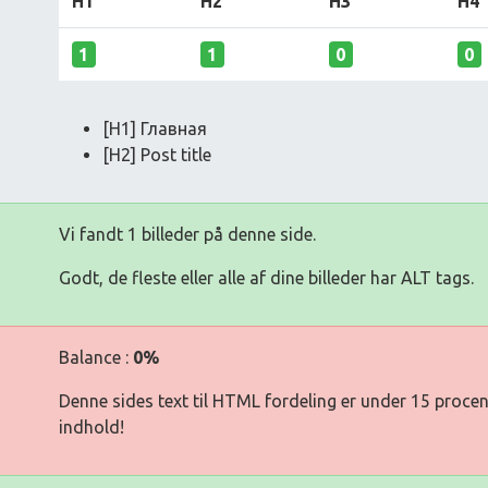
H1
H2
H3
H4
1
1
0
0
[H1] Главная
[H2] Post title
Vi fandt 1 billeder på denne side.
Godt, de fleste eller alle af dine billeder har ALT tags.
Balance :
0%
Denne sides text til HTML fordeling er under 15 procen
indhold!