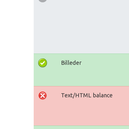
Billeder
Text/HTML balance