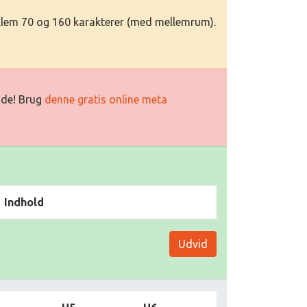
llem 70 og 160 karakterer (med mellemrum).
side! Brug
denne gratis online meta
Indhold
Udvid