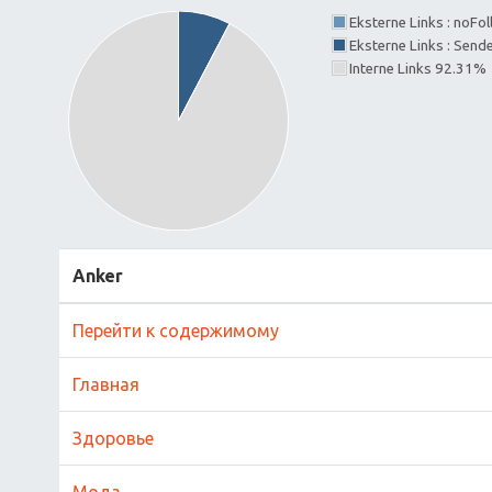
Eksterne Links : noFo
Eksterne Links : Send
Interne Links 92.31%
Anker
Перейти к содержимому
Главная
Здоровье
Мода