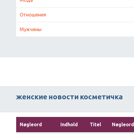
Отношения
Мужчины
женские
новости
косметичка
Nøgleord
Indhold
Titel
Nøgleord