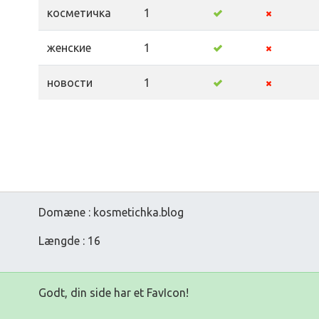
косметичка
1
женские
1
новости
1
Domæne : kosmetichka.blog
Længde : 16
Godt, din side har et FavIcon!