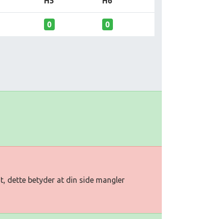
H5
H6
0
0
t, dette betyder at din side mangler