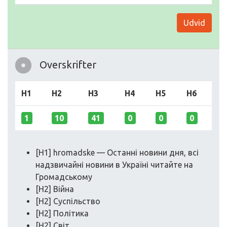
Udvid
Overskrifter
H1
H2
H3
H4
H5
H6
1
10
41
0
0
0
[H1] hromadske — Останні новини дня, всі
надзвичайні новини в Україні читайтe на
Громадському
[H2] Війна
[H2] Суспільство
[H2] Політика
[H2] Світ