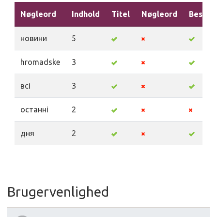
Nøgleord
Indhold
Titel
Nøgleord
Beskriv
новини
5
hromadske
3
всі
3
останні
2
дня
2
Brugervenlighed