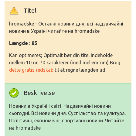
Titel
hromadske - Останні новини дня, всі надзвичайні
новини в Україні читайтe на hromadske
Længde : 85
Kan optimeres; Optimalt bør din titel indeholde
mellem 10 og 70 karakterer (med mellemrum) Brug
dette gratis redskab
til at regne længden ud.
Beskrivelse
Новини в Україні і світі. Надзвичайні новини
сьогодні. Всі новини дня. Суспільство та культура.
Політичні, економічні, спортивні новини. Читайте
на hromadske