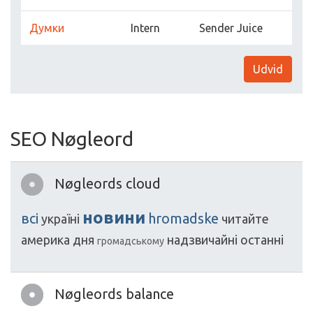
Думки
Intern
Sender Juice
Udvid
SEO Nøgleord
Nøgleords cloud
новини
всі
hromadske
україні
читайтe
америка
дня
надзвичайні
останні
громадському
Nøgleords balance