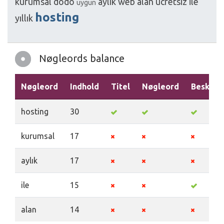
kurumsal
dodo
aylık
web
alan
ücretsiz
ile
uygun
hosting
yıllık
Nøgleords balance
Nøgleord
Indhold
Titel
Nøgleord
Beskriv
hosting
30
kurumsal
17
aylık
17
ile
15
alan
14