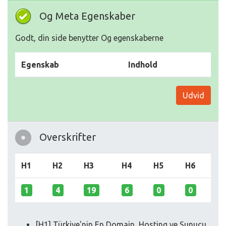
Og Meta Egenskaber
Godt, din side benytter Og egenskaberne
Egenskab
Indhold
Udvid
Overskrifter
H1
H2
H3
H4
H5
H6
1
4
19
6
0
0
[H1] Türkiye'nin En Domain, Hosting ve Sunucu