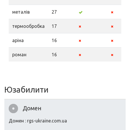
металів
27
термообробка
17
аріна
16
роман
16
Юзабилити
Домен
Домен : rgs-ukraine.com.ua