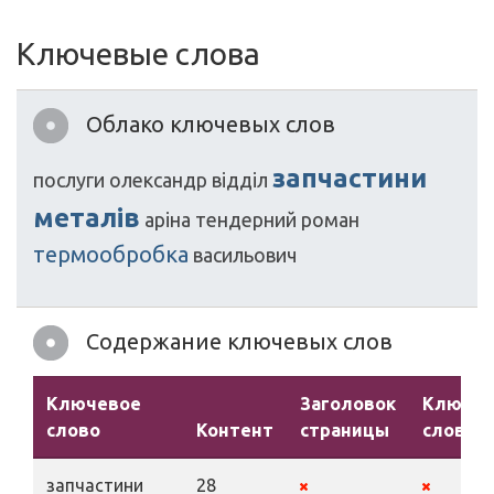
Ключевые слова
Облако ключевых слов
запчастини
послуги
олександр
відділ
металів
аріна
тендерний
роман
термообробка
васильович
Содержание ключевых слов
Ключевое
Заголовок
Ключе
слово
Контент
страницы
слова
запчастини
28