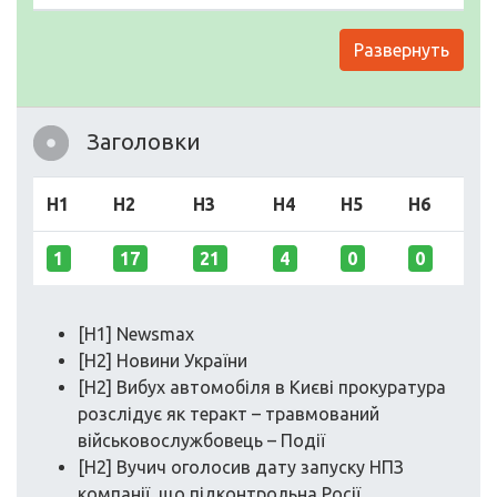
Развернуть
Заголовки
H1
H2
H3
H4
H5
H6
1
17
21
4
0
0
[H1] Newsmax
[H2] Новини України
[H2] Вибух автомобіля в Києві прокуратура
розслідує як теракт – травмований
військовослужбовець – Події
[H2] Вучич оголосив дату запуску НПЗ
компанії, що підконтрольна Росії