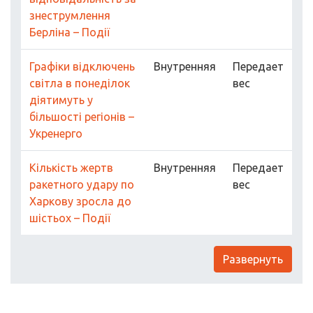
знеструмлення
Берліна – Події
Графіки відключень
Внутренняя
Передает
світла в понеділок
вес
діятимуть у
більшості регіонів –
Укренерго
Кількість жертв
Внутренняя
Передает
ракетного удару по
вес
Харкову зросла до
шістьох – Події
Развернуть