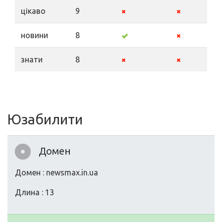
цікаво
9
новини
8
знати
8
Юзабилити
Домен
Домен : newsmax.in.ua
Длина : 13