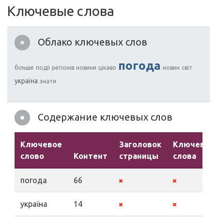
Ключевые слова
Облако ключевых слов
погода
більше
події
регіонів
новини
цікаво
новин
світ
україна
знати
Содержание ключевых слов
Ключевое
Заголовок
Ключевые
слово
Контент
страницы
слова
погода
66
україна
14