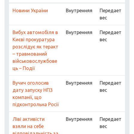
Новини України
Внутренняя
Передает
вес
Вибух автомобіля в
Внутренняя
Передает
Києві прокуратура
вес
розслідує як теракт
– травмований
військовослужбове
ць – Події
Вучич оголосив
Внутренняя
Передает
дату запуску НПЗ
вес
компанії, що
підконтрольна Росії
Ліві активісти
Внутренняя
Передает
взяли на себе
вес
відповідальність за