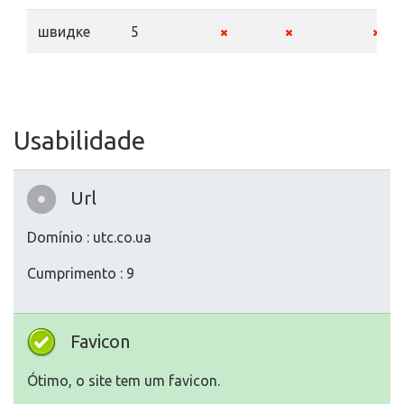
швидке
5
Usabilidade
Url
Domínio : utc.co.ua
Cumprimento : 9
Favicon
Ótimo, o site tem um favicon.