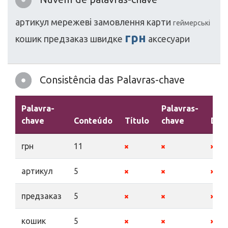
артикул
мережеві
замовлення
карти
геймерські
грн
кошик
предзаказ
швидке
аксесуари
Consistência das Palavras-chave
Palavra-
Palavras-
chave
Conteúdo
Título
chave
Desc
грн
11
артикул
5
предзаказ
5
кошик
5