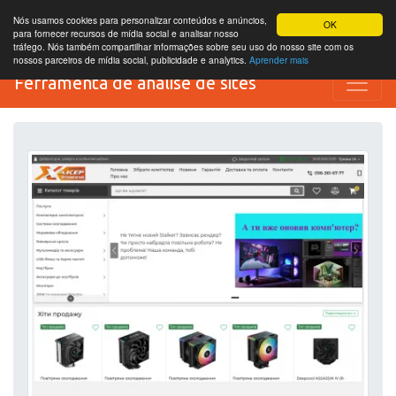
Nós usamos cookies para personalizar conteúdos e anúncios,
OK
para fornecer recursos de mídia social e analisar nosso
tráfego. Nós também compartilhar informações sobre seu uso do nosso site com os
nossos parceiros de mídia social, publicidade e analytics.
Aprender mais
Ferramenta de análise de sites