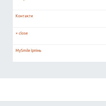
Контакти
× close
MySmile Ірпінь