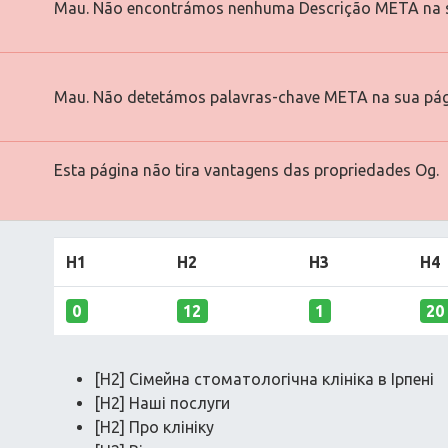
Mau. Não encontrámos nenhuma Descrição META na s
Mau. Não detetámos palavras-chave META na sua pág
Esta página não tira vantagens das propriedades Og.
H1
H2
H3
H4
0
12
1
20
[H2] Сімейна стоматологічна клініка в Ірпені
[H2] Наші послуги
[H2] Про клініку