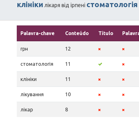
клініки
стоматологія
лікаря
від
ірпені
Palavra-chave
Conteúdo
Título
Palavr
грн
12
стоматологія
11
клініки
11
лікування
10
лікар
8