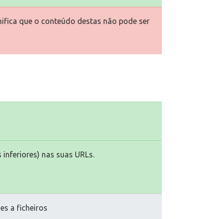
gnifica que o conteúdo destas não pode ser
 inferiores) nas suas URLs.
es a ficheiros