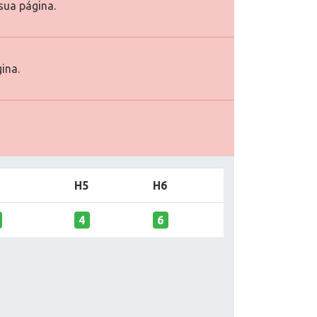
ua página.
ina.
H5
H6
4
6