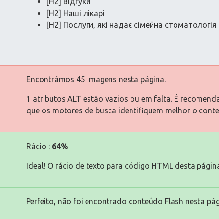
[H2] Відгуки
[H2] Наші лікарі
[H2] Послуги, які надає сімейна стоматологі
Encontrámos 45 imagens nesta página.
1 atributos ALT estão vazios ou em falta. É recomend
que os motores de busca identifiquem melhor o cont
Rácio :
64%
Ideal! O rácio de texto para código HTML desta página
Perfeito, não foi encontrado conteúdo Flash nesta pág