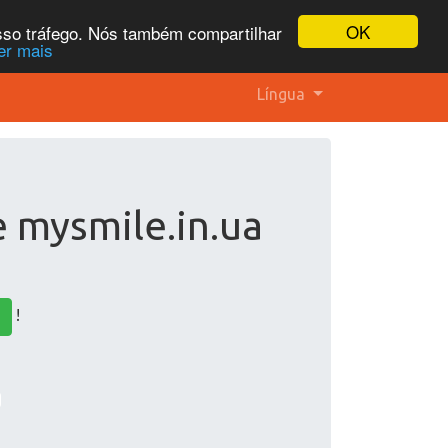
OK
osso tráfego. Nós também compartilhar
er mais
Língua
e mysmile.in.ua
!