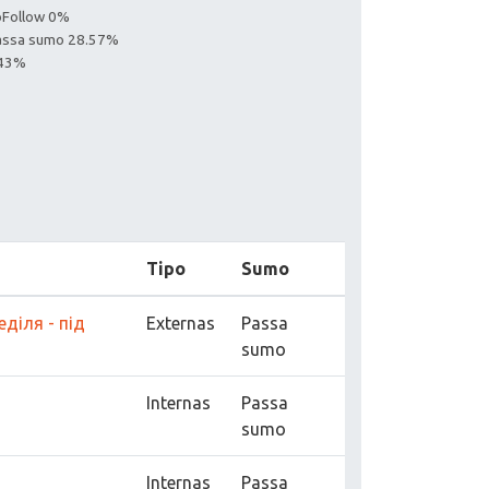
noFollow 0%
Passa sumo 28.57%
.43%
Tipo
Sumo
еділя - під
Externas
Passa
sumo
Internas
Passa
sumo
Internas
Passa