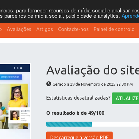
cios, para fornecer recursos de mídia social e analisar n
parceiros de mídia social, publicidade e analytics.
Aprend
o
Avaliações
Artigos
Contacte-nos
Painel de controlo
Avaliação do sit
Gerado a 29 de Novembro de 2025 22:30 PM
Estatísticas desatualizadas?
ATUALIZE
O resultado é de 49/100
Descarregue a versão PDF