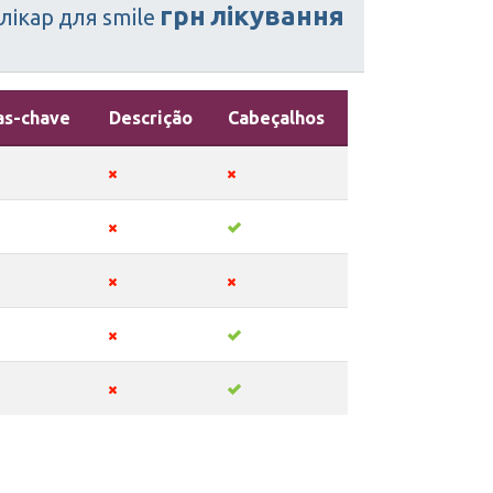
грн
лікування
лікар
для
smile
as-chave
Descrição
Cabeçalhos