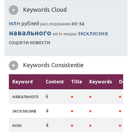
Keywords Cloud
млн
рублей
из-за
расследования
навального
эксклюзив
om tv
медиа
соцсети
новости
Keywords Consistentie
Keyword
Content
Title
Keywords
Descr
навального
6
эксклюзив
4
млн
4