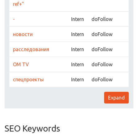
ref+"
-
Intern
doFollow
новости
Intern
doFollow
расследования
Intern
doFollow
OM TV
Intern
doFollow
cпецпроекты
Intern
doFollow
Expand
SEO Keywords