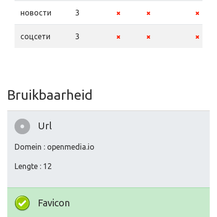
новости
3
соцсети
3
Bruikbaarheid
Url
Domein : openmedia.io
Lengte : 12
Favicon