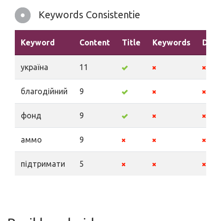
Keywords Consistentie
Keyword
Content
Title
Keywords
Desc
україна
11
благодійний
9
фонд
9
аммо
9
підтримати
5