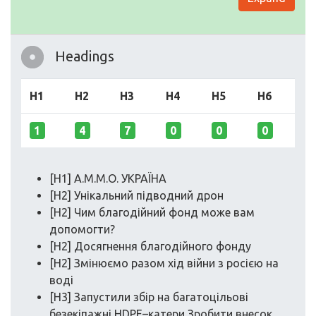
Headings
H1
H2
H3
H4
H5
H6
1
4
7
0
0
0
[H1] А.М.М.О. УКРАЇНА
[H2] Унікальний підводний дрон
[H2] Чим благодійний фонд може вам
допомогти?
[H2] Досягнення благодійного фонду
[H2] Змінюємо разом хід війни з росією на
воді
[H3] Запустили збір на багатоцільові
безекіпажні HDPE–катери Зробити внесок