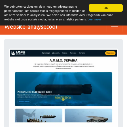
We gebruiken cookies om de inhoud en advertenties te
OK
personaliseren, om sociale media mogelijkheden te bieden en
om onze verkeer te analyseren. We delen ook informatie over uw gebruik van onze
website met onze sociale media, reclame en analytics partners.
Leer meer
Website-analysetool