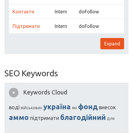
Контакти
Intern
doFollow
Підтримати
Intern
doFollow
Expand
SEO Keywords
Keywords Cloud
україна
фонд
воді
внесок
військових
які
аммо
благодійний
підтримати
для