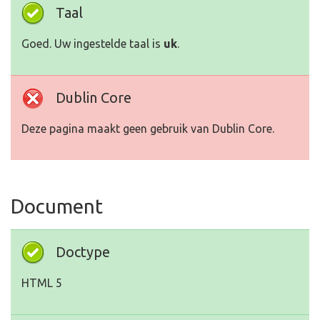
Taal
Goed. Uw ingestelde taal is
uk
.
Dublin Core
Deze pagina maakt geen gebruik van Dublin Core.
Document
Doctype
HTML 5