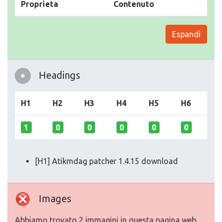
Proprieta
Contenuto
Espandi
Headings
H1
H2
H3
H4
H5
H6
1
0
0
0
0
0
[H1] Atikmdag patcher 1.4.15 download
Images
Abbiamo trovato 2 immagini in questa pagina web.