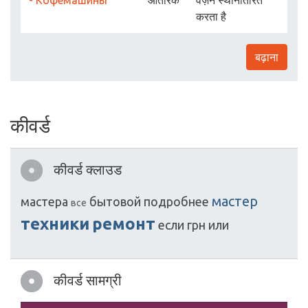
- Кофемашины
आंतरिक
वज़न स्थानांतरित
करता है
बढ़ाना
कीवर्ड
कीवर्ड क्लाउड
мастер
мастера
бытовой
подробнее
все
техники
ремонт
если
грн
или
कीवर्ड सामग्री