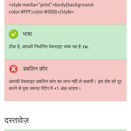
<style media="print">body{background-
color:#FFF;color:#000}</style>
भाषा
ठीक है, आपकी निर्धारित वेबसाइट भाषा यह है:
ru
.
डबलिन कोर
आपकी वेबसाइट डबलिन कोर का लाभ नहीं ले सकती। इस दोष को दूर
करने से पृष्ठ समग्र रेटिंग में +1 अंक लाएगा।
दस्तावेज़