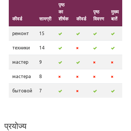
पृष्ठ
का
पृष्ठ
मुख्य
कीवर्ड
सामग्री
शीर्षक
कीवर्ड
विवरण
बातें
ремонт
15
техники
14
мастер
9
мастера
8
бытовой
7
प्रयोज्य