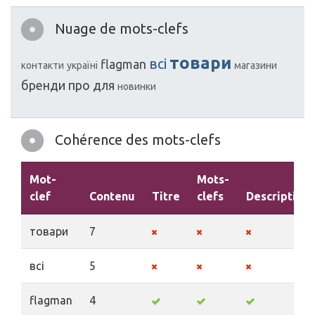
Nuage de mots-clefs
товари
всі
flagman
контакти
україні
магазини
бренди
про
для
новинки
Cohérence des mots-clefs
Mot-
Mots-
clef
Contenu
Titre
clefs
Description
товари
7
всі
5
flagman
4