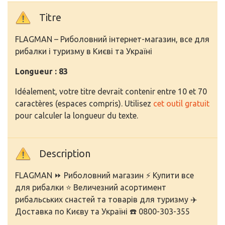
Titre
FLAGMAN – Риболовний інтернет-магазин, все для
рибалки і туризму в Києві та Україні
Longueur : 83
Idéalement, votre titre devrait contenir entre 10 et 70
caractères (espaces compris). Utilisez
cet outil gratuit
pour calculer la longueur du texte.
Description
FLAGMAN ⏩ Риболовний магазин ⚡️ Купити все
для рибалки ⭐️ Величезний асортимент
рибальських снастей та товарів для туризму ✈️
Доставка по Києву та Україні ☎️ 0800-303-355