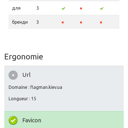
для
3
бренди
3
Ergonomie
Url
Domaine : flagman.kiev.ua
Longueur : 15
Favicon