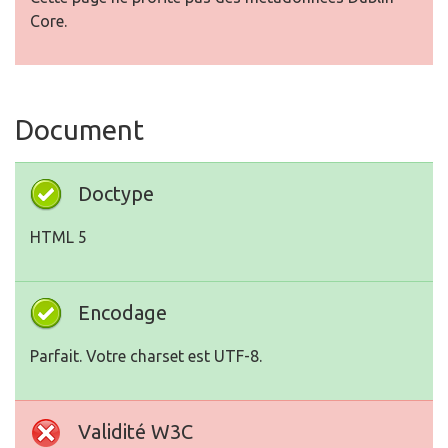
Core.
Document
Doctype
HTML 5
Encodage
Parfait. Votre charset est UTF-8.
Validité W3C