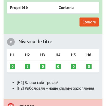
Propriété
Contenu
Etendre
Niveaux de titre
H1
H2
H3
H4
H5
H6
0
2
0
0
0
0
[H2] Злови свій трофей
[H2] Риболовля – наше спільне захоплення