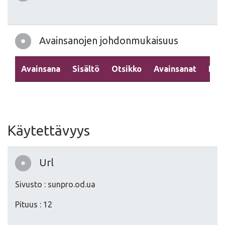
Avainsanojen johdonmukaisuus
Avainsana
Sisältö
Otsikko
Avainsanat
Kuv
Käytettävyys
Url
Sivusto : sunpro.od.ua
Pituus : 12