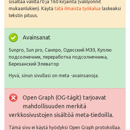
sisältää väliltä70 ja 160 kirjainta (välilyönnit
mukaanlukien). Käytä
tätä ilmaista työkalua
laskeaksi
tekstin pituus.
Avainsanat
Sunpro, Sun pro, Санпро, Одесский МЭЗ, Куплю
подсолнечник, переработка подсолнечника,
Березанский Элеватор
Hyvä, sinun sivullasi on meta -avainsanoja.
Open Graph (OG-tägit) tarjoavat
mahdollisuuden merkitä
verkkosivustojen sisältöä meta-tiedoilla.
Tämä sivu ei käytä hyödyksi Open Graph protokollaa.