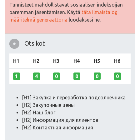
Tunnisteet mahdollistavat sosiaalisen indeksoijan
paremman jäsentämisen. Käytä
tätä ilmaista og
määritelmä generaattoria
luodaksesi ne.
Otsikot
H1
H2
H3
H4
H5
H6
1
4
0
0
0
0
[H1] Закупка и переработка подсолнечника
[H2] Закупочные цены
[H2] Наш блог
[H2] Информация для клиентов
[H2] Контактная информация