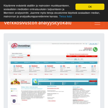
Käytämme evästeitä sisällön ja mainosten muokkaamiseen,
OK
sosiaalisten medioiden ominaisuuksien tarjoamiseen ja
liikenteen analysointiin. Jaamme myös tietoja sivustomme käytöstä sosiaalisen median,
mainonnan ja analyysikumppaneidemme kanssa.
Tietoa lisää
Verkkosivuston analyysityökalu