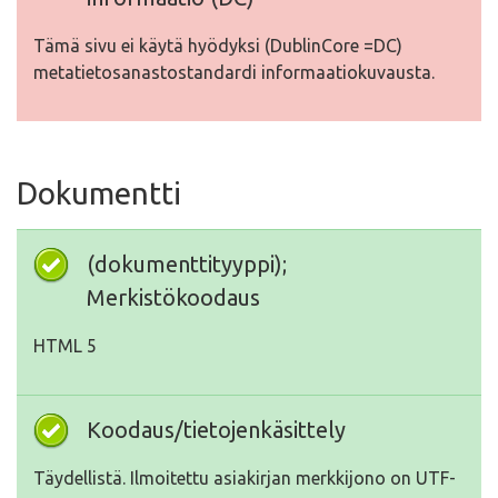
Tämä sivu ei käytä hyödyksi (DublinCore =DC)
metatietosanastostandardi informaatiokuvausta.
Dokumentti
(dokumenttityyppi);
Merkistökoodaus
HTML 5
Koodaus/tietojenkäsittely
Täydellistä. Ilmoitettu asiakirjan merkkijono on UTF-