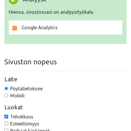
Hienoa, sivustossasi on analyysityökalu.
Google Analytics
Sivuston nopeus
Laite
Pöytätietokone
Mobiili
Luokat
Tehokkuus
Esteettömyys
Parhaat käytännöt