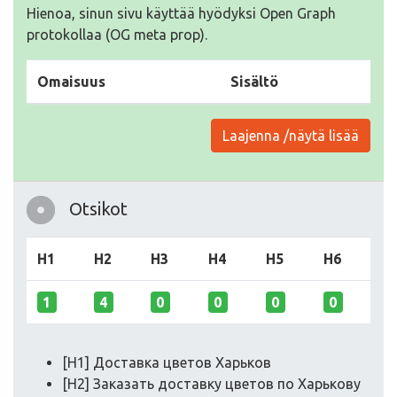
Hienoa, sinun sivu käyttää hyödyksi Open Graph
protokollaa (OG meta prop).
Omaisuus
Sisältö
Laajenna /näytä lisää
Otsikot
H1
H2
H3
H4
H5
H6
1
4
0
0
0
0
[H1] Доставка цветов Харьков
[H2] Заказать доставку цветов по Харькову