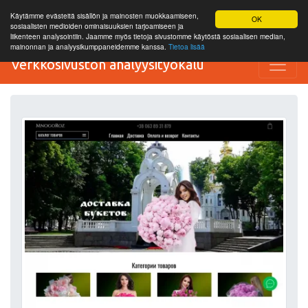
Käytämme evästeitä sisällön ja mainosten muokkaamiseen,
OK
sosiaalisten medioiden ominaisuuksien tarjoamiseen ja
liikenteen analysointiin. Jaamme myös tietoja sivustomme käytöstä sosiaalisen median,
mainonnan ja analyysikumppaneidemme kanssa.
Tietoa lisää
Verkkosivuston analyysityökalu