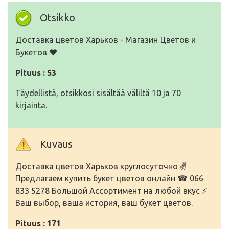
Otsikko
Доставка цветов Харьков - Магазин Цветов и
Букетов ❤️
Pituus : 53
Täydellistä, otsikkosi sisältää väliltä 10 ja 70
kirjainta.
Kuvaus
Доставка цветов Харьков круглосуточно ✌
Предлагаем купить букет цветов онлайн ☎ 066
833 5278 Большой Ассортимент на любой вкус ⚡
Ваш выбор, ваша история, ваш букет цветов.
Pituus : 171