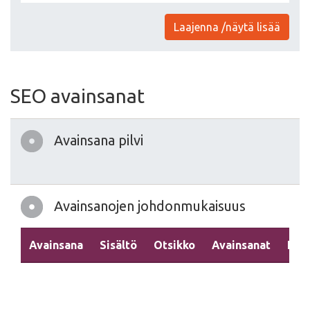
Laajenna /näytä lisää
SEO avainsanat
Avainsana pilvi
Avainsanojen johdonmukaisuus
Avainsana
Sisältö
Otsikko
Avainsanat
Kuv