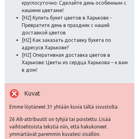
круглосуточно: Сделайте день особенным с
нашими цветами!
[H2] Купить букет цветов в Харькове -
Превратите день в праздник с нашей
доставкой цветов
[H2] Как заказать доставку букета по
адресусв Харькове?
[H2] Оперативная доставка цветов в
Харькове: Цветы из сердца Харькова – к вам
в дом!
Kuvat
Emme löytäneet 31 yhtään kuvia tältä sivustolta.
26 Alt-attribuutit on tyhjiä tai poistettu. Lisää
vaihtoehtoista tekstiä niin, että hakukoneet
ymmärtävät paremmin kuvatesi sisällön.