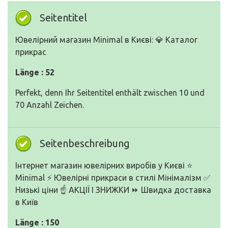
Seitentitel
Ювелірний магазин Minimal в Києві: 💎 Каталог
прикрас
Länge : 52
Perfekt, denn Ihr Seitentitel enthält zwischen 10 und
70 Anzahl Zeichen.
Seitenbeschreibung
Інтернет магазин ювелірних виробів у Києві ⭐️
Minimal ⚡️ Ювелірні прикраси в стилі Мінімалізм ✅
Низькі ціни ☝️ АКЦІЇ І ЗНИЖКИ ⏩ Швидка доставка
в Київ
Länge : 150