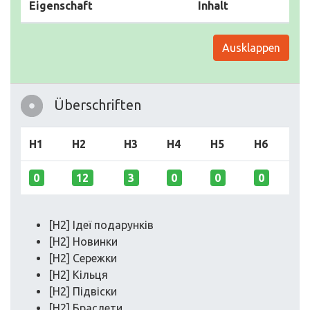
Eigenschaft
Inhalt
Ausklappen
Überschriften
H1
H2
H3
H4
H5
H6
0
12
3
0
0
0
[H2] Ідеї подарунків
[H2] Новинки
[H2] Сережки
[H2] Кільця
[H2] Підвіски
[H2] Браслети