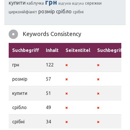
грн
купити
каблучка
сережки
відгуків
відгука
розмір
срібло
цирконійфіаніт
срібні
Keywords Consistency
Suchbegriff
Inhalt
Seitentitel
Suchbegriffe
грн
122
розмір
57
купити
51
срібло
49
срібні
34