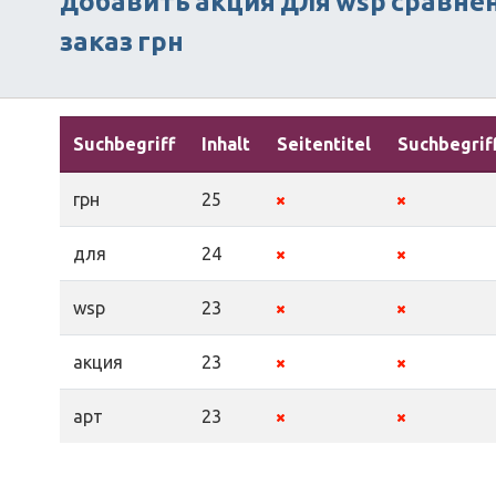
добавить
акция
для
wsp
сравне
заказ
грн
Suchbegriff
Inhalt
Seitentitel
Suchbegrif
грн
25
для
24
wsp
23
акция
23
арт
23