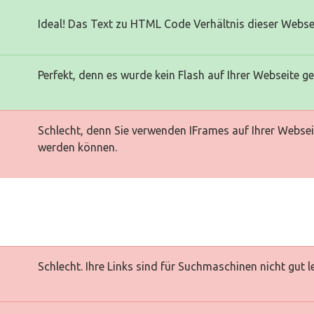
Ideal! Das Text zu HTML Code Verhältnis dieser Websei
Perfekt, denn es wurde kein Flash auf Ihrer Webseite g
Schlecht, denn Sie verwenden IFrames auf Ihrer Websei
werden können.
Schlecht. Ihre Links sind für Suchmaschinen nicht gut l