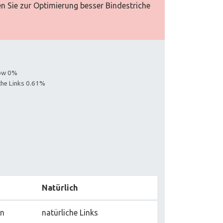
en Sie zur Optimierung besser Bindestriche
s
low 0%
iche Links 0.61%
Natürlich
rn
natürliche Links