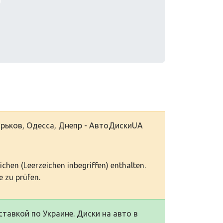
арьков, Одесса, Днепр - АвтоДискиUA
eichen (Leerzeichen inbegriffen) enthalten.
 zu prüfen.
тавкой по Украине. Диски на авто в