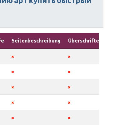
нию
арт
купить
быстрый
fe
Seitenbeschreibung
Überschriften