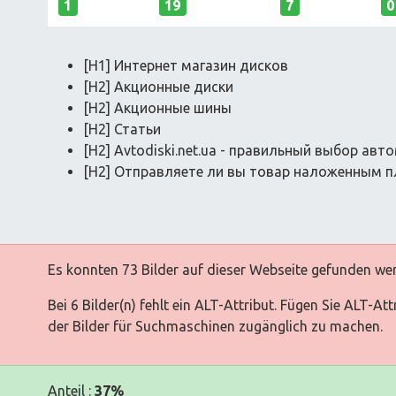
1
19
7
0
[H1] Интернет магазин дисков
[H2] Акционные диски
[H2] Акционные шины
[H2] Статьи
[H2] Avtodiski.net.ua - правильный выбор ав
[H2] Отправляете ли вы товар наложенным 
Es konnten 73 Bilder auf dieser Webseite gefunden we
Bei 6 Bilder(n) fehlt ein ALT-Attribut. Fügen Sie ALT-At
der Bilder für Suchmaschinen zugänglich zu machen.
Anteil :
37%