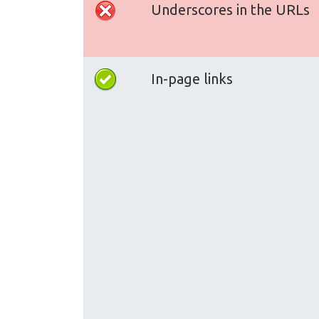
Underscores in the URLs
In-page links