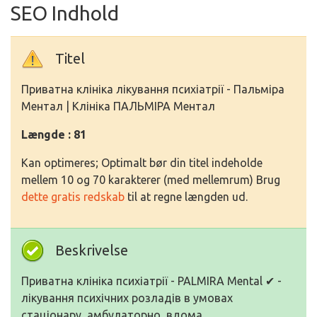
SEO Indhold
Titel
Приватна клініка лікування психіатрії - Пальміра
Ментал | Клініка ПАЛЬМІРА Ментал
Længde : 81
Kan optimeres; Optimalt bør din titel indeholde
mellem 10 og 70 karakterer (med mellemrum) Brug
dette gratis redskab
til at regne længden ud.
Beskrivelse
Приватна клініка психіатрії - PALMIRA Mental ✔ -
лікування психічних розладів в умовах
стаціонару, амбулаторно, вдома.