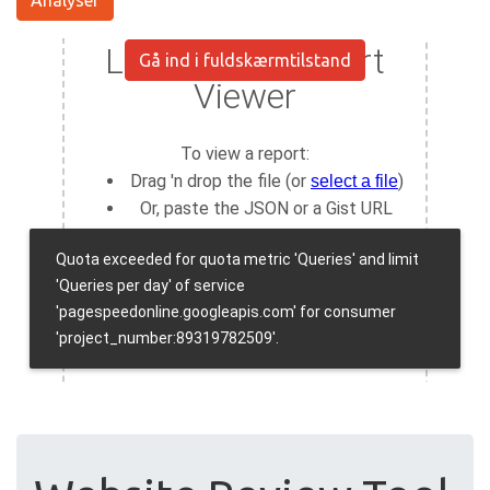
Analysér
Gå ind i fuldskærmtilstand