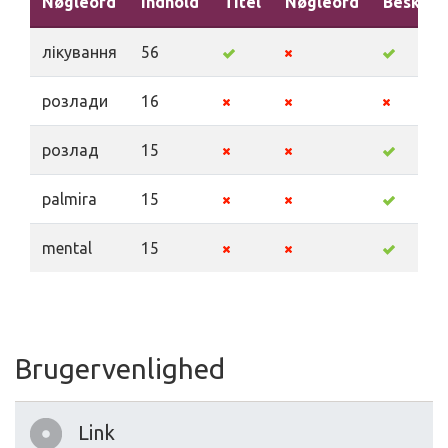
Nøgleord
Indhold
Titel
Nøgleord
Beskriv
лікування
56
розлади
16
розлад
15
palmira
15
mental
15
Brugervenlighed
Link