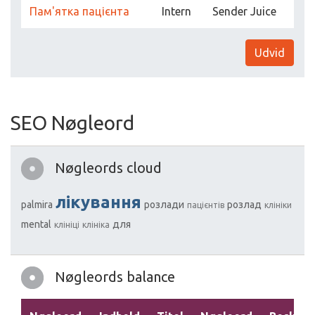
Пам'ятка пацієнта
Intern
Sender Juice
Udvid
SEO Nøgleord
Nøgleords cloud
лікування
palmira
розлади
розлад
пацієнтів
клініки
mental
для
клініці
клініка
Nøgleords balance