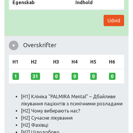
Egenskab
Indhold
Udvid
Overskrifter
H1
H2
H3
H4
H5
H6
1
31
0
0
0
0
[H1] Клініка "PALMIRA Mental" – Дбайливе
лікування пацієнтів з психічними розладами
[H2] Чому вибирають нас?
[H2] Сучасне лікування
[H2] Фахівці
[H2] Цілодобово