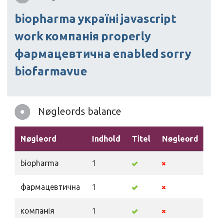
biopharma
україні
javascript
work
компанія
properly
фармацевтична
enabled
sorry
biofarmavue
Nøgleords balance
Nøgleord
Indhold
Titel
Nøgleord
Be
biopharma
1
фармацевтична
1
компанія
1