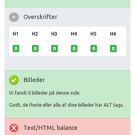
Overskrifter
H1
H2
H3
H4
H5
H6
0
0
0
0
0
0
Billeder
Vi fandt 0 billeder på denne side.
Godt, de fleste eller alle af dine billeder har ALT tags.
Text/HTML balance